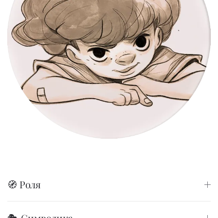
🧭 Роля
🎭 Символика