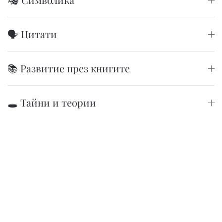
🗣️ Цитати
📚 Развитие през книгите
🕳️ Тайни и теории