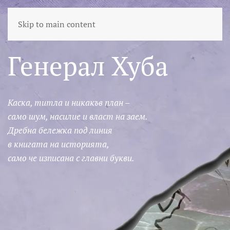
Skip to main content
Генерал Хуба
Каска, титла и никакъв план –
само шум, насилие и власт на заем.
Дребна бележка под линия
в книгата на историята,
само че изписана с главни букви.