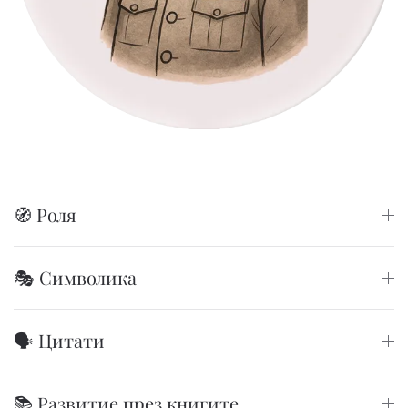
🧭 Роля
🎭 Символика
🗣️ Цитати
📚 Развитие през книгите