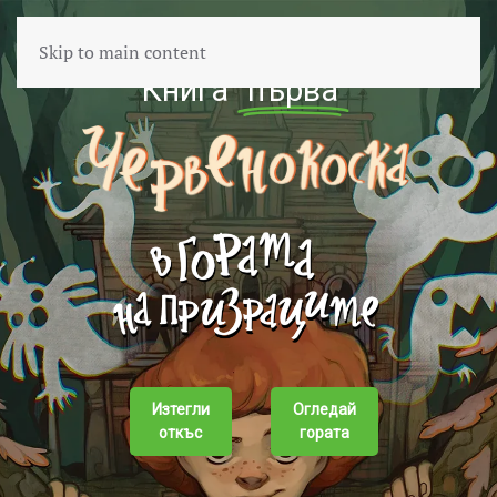
Skip to main content
Книга
първа
Изтегли
Огледай
откъс
гората