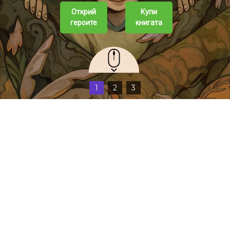
Открий
Купи
героите
книгата
1
2
3