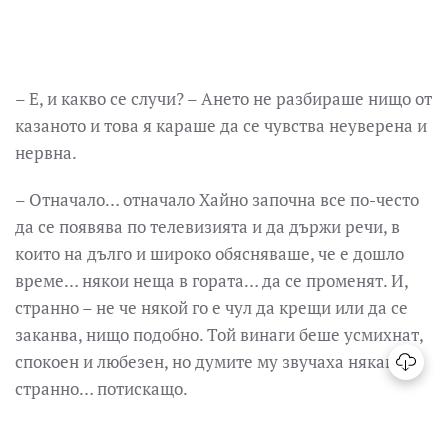
– Е, и какво се случи? – Ането не разбираше нищо от
казаното и това я караше да се чувства неуверена и
нервна.
– Отначало… отначало Хайно започна все по-често
да се появява по телевизията и да държи речи, в
които на дълго и широко обясняваше, че е дошло
време… някои неща в гората… да се променят. И,
странно – не че някой го е чул да крещи или да се
заканва, нищо подобно. Той винаги беше усмихнат,
спокоен и любезен, но думите му звучаха някак
странно… потискащо.
ПРОЧЕТИ ПОВЕЧЕ