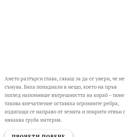
Ането разтърси глава, сякаш за да се увери, че не
сънува. Бяха попаднали в нещо, което на пръв
поглед напомняше вътрешността на кораб – поне
такова впечатление оставяха огромните ребра,
издигащи се направо от земята и покрити отвън с
някаква груба материя.
ПРОЧЕТИ ПОВЕЧЕ