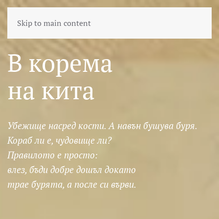
Skip to main content
В корема
на кита
Убежище насред кости. А навън бушува буря.
Кораб ли е, чудовище ли?
Правилото е просто:
влез, бъди добре дошъл докато
трае бурята, а после си върви.