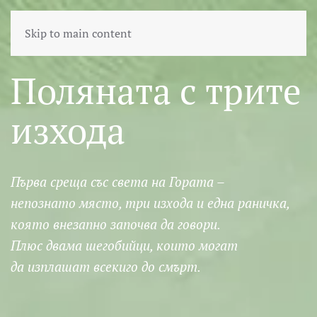
Skip to main content
Поляната с трите
изхода
Първа среща със света на Гората –
непознато място, три изхода и една раничка,
която внезапно започва да говори.
Плюс двама шегобийци, които могат
да изплашат всекиго до смърт.