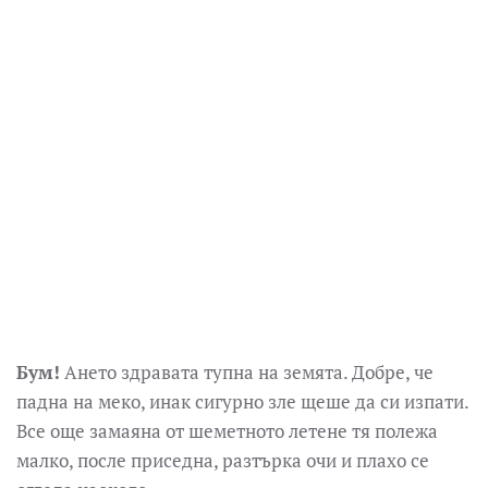
Бум!
Ането здравата тупна на земята. Добре, че
падна на меко, инак сигурно зле щеше да си изпати.
Все още замаяна от шеметното летене тя полежа
малко, после приседна, разтърка очи и плахо се