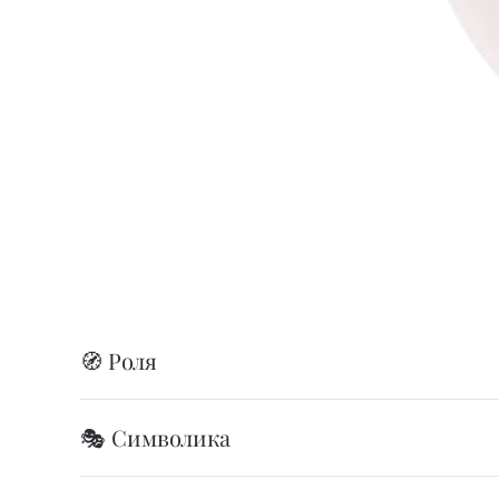
🧭 Роля
🎭 Символика