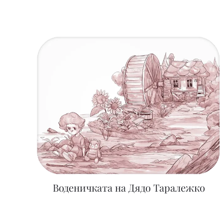
Воденичката на Дядо Таралежко