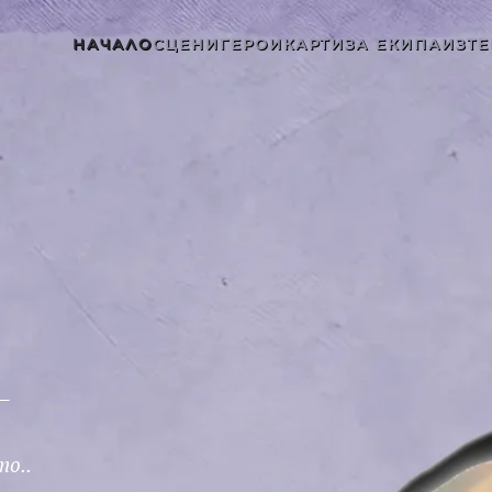
НАЧАЛО
СЦЕНИ
ГЕРОИ
КАРТИ
ЗА ЕКИПА
ИЗТЕ
 –
то..