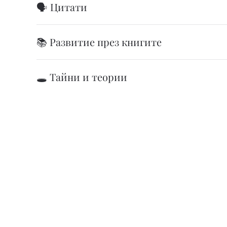
🗣️ Цитати
📚 Развитие през книгите
🕳️ Тайни и теории