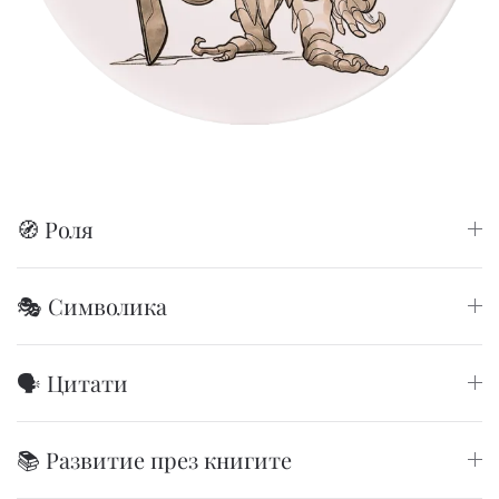
🧭 Роля
🎭 Символика
🗣️ Цитати
📚 Развитие през книгите