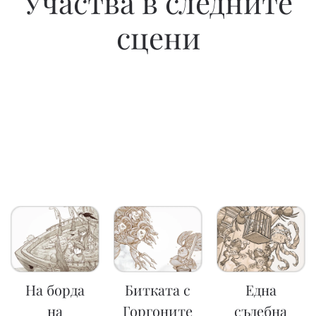
Участва в следните
сцени
На борда
Битката с
Една
на
Горгоните
съдебна