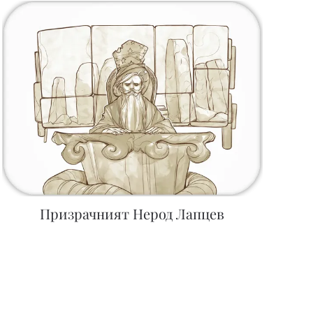
Призрачният Нерод Лапцев