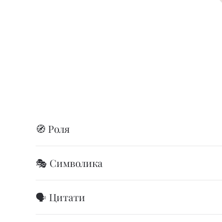
🧭 Роля
🎭 Символика
🗣️ Цитати