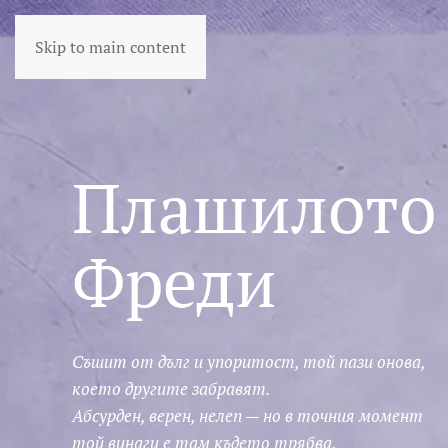
Skip to main content
Плашилото
Фреди
Съшит от дълг и упоритост, той пази онова,
което другите забравят.
Абсурден, верен, нелеп — но в точния момент
той винаги е там където трябва.