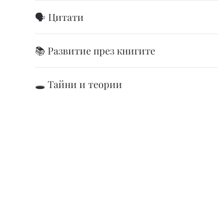
🗣️ Цитати
📚 Развитие през книгите
🕳️ Тайни и теории