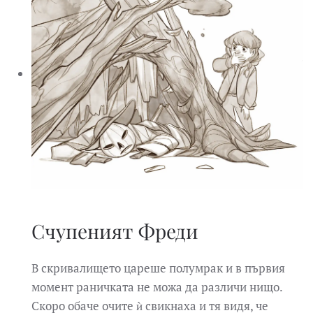
Счупеният Фреди
В скривалището цареше полумрак и в първия
момент раничката не можа да различи нищо.
Скоро обаче очите ѝ свикнаха и тя видя, че