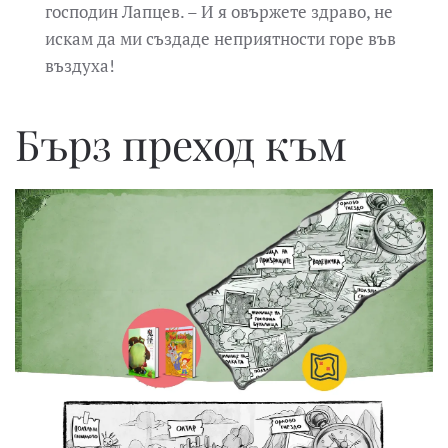
господин Лапцев. – И я овържете здраво, не
искам да ми създаде неприятности горе във
въздуха!
Бърз преход към