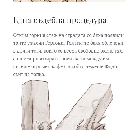
Една съдебна процедура
Откъм горния етаж на сградата се бяха появили
трите ужасни Горгони. Тоя път те бяха облечени
в дълги тоги, които се вееха свободно около тях,
а на импровизирана носилка помежду им
висеше огромен кафез, в който лежеше Фидо,
свит на топка.