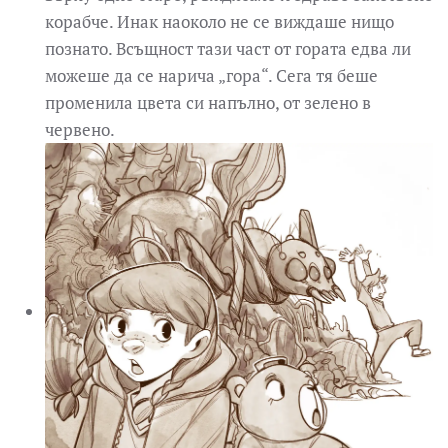
корабче. Инак наоколо не се виждаше нищо
познато. Всъщност тази част от гората едва ли
можеше да се нарича „гора“. Сега тя беше
променила цвета си напълно, от зелено в
червено.