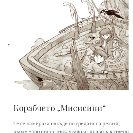
Корабчето „Мисисипи“
Те се намираха някъде по средата на реката,
върху едно старо, ръждясало и здраво закотвено