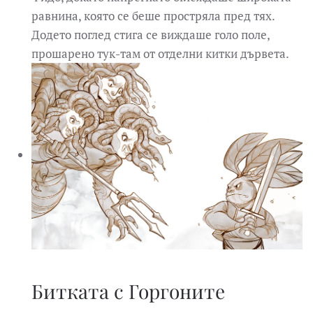
равнина, която се беше простряла пред тях.
Додето поглед стига се виждаше голо поле,
прошарено тук-там от отделни китки дървета.
Битката с Горгоните