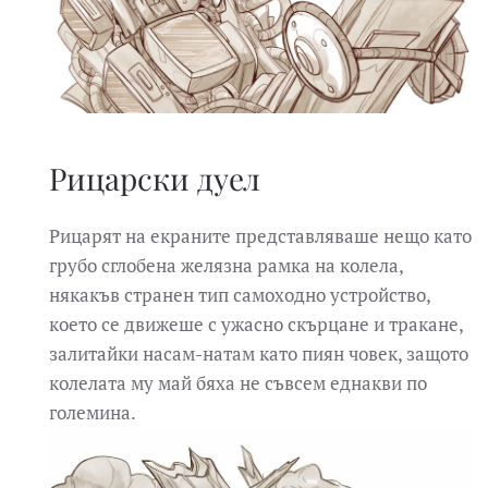
Рицарски дуел
Рицарят на екраните представляваше нещо като
грубо сглобена желязна рамка на колела,
някакъв странен тип самоходно устройство,
което се движеше с ужасно скърцане и тракане,
залитайки насам-натам като пиян човек, защото
колелата му май бяха не съвсем еднакви по
големина.