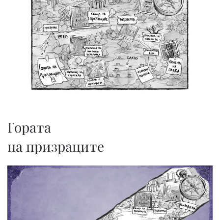
Гората
на призраците