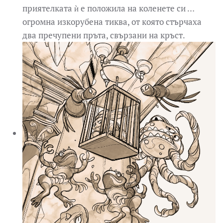
приятелката ѝ е положила на коленете си …
огромна изкорубена тиква, от която стърчаха
два пречупени пръта, свързани на кръст.