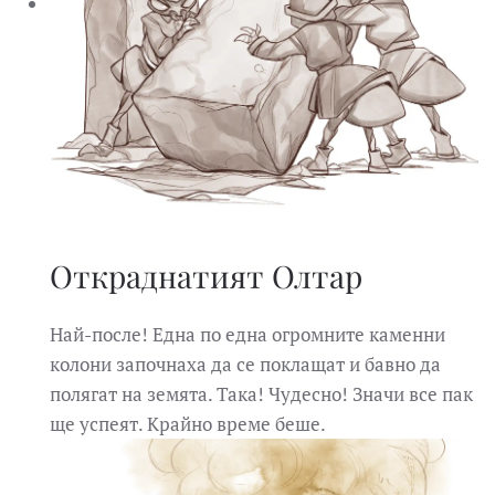
Откраднатият Олтар
Най-после! Една по една огромните каменни
колони започнаха да се поклащат и бавно да
полягат на земята. Така! Чудесно! Значи все пак
ще успеят. Крайно време беше.