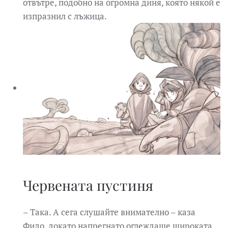
отвътре, подобно на огромна диня, която някой е
изпразнил с лъжица.
Червената пустиня
– Така. А сега слушайте внимателно – каза
Фидо, докато напрегнато оглеждаше широката