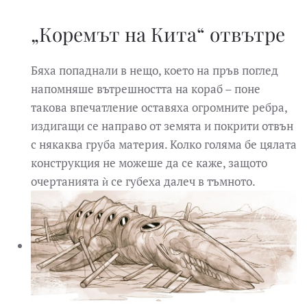
„Коремът на Кита“ отвътре
Бяха попаднали в нещо, което на пръв поглед
напомняше вътрешността на кораб – поне
такова впечатление оставяха огромните ребра,
издигащи се направо от земята и покрити отвън
с някаква груба материя. Колко голяма бе цялата
конструкция не можеше да се каже, защото
очертанията ѝ се губеха далеч в тъмното.