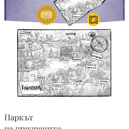
Паркът
на призраците