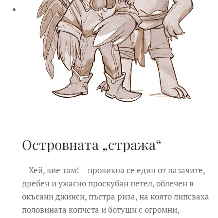
Островната „стража“
– Хей, вие там! – провикна се един от пазачите,
дребен и ужасно проскубан петел, облечен в
окъсани джинси, пъстра риза, на която липсваха
половината копчета и ботуши с огромни,