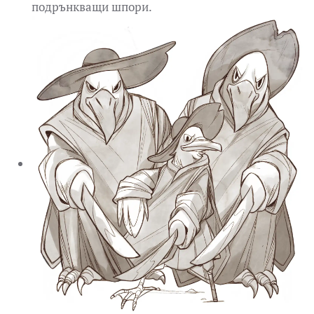
подрънкващи шпори.