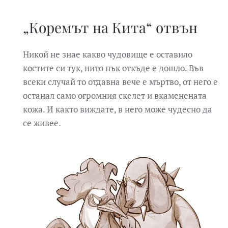
„Коремът на Кита“ отвън
Никой не знае какво чудовище е оставило
костите си тук, нито пък откъде е дошло. Във
всеки случай то отдавна вече е мъртво, от него е
останал само огромния скелет и вкаменената
кожа. И както виждате, в него може чудесно да
се живее.