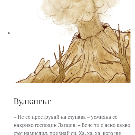
Вулканът
– Не се преструвай на глупава – усмихна се
накриво господин Лапцев. – Вече ти е ясно какво
съм намислил, признай си. Ха, ха, ха, кого ще