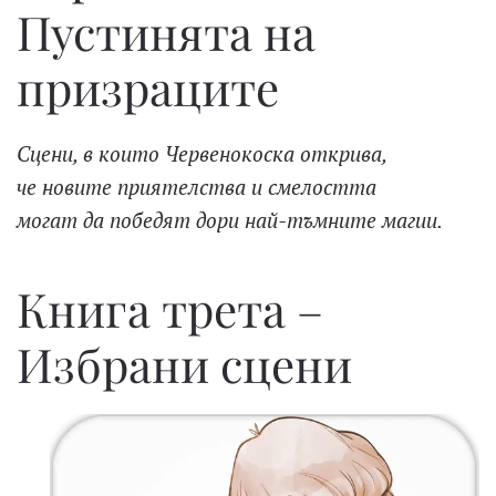
Пустинята на
призраците
Сцени, в които Червенокоска открива,
че новите приятелства и смелостта
могат да победят дори най-тъмните магии.
Книга трета –
Избрани сцени