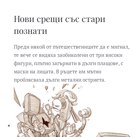
Нови срещи със стари
познати
Преди някой от пътешествениците да е мигнал,
те вече се видяха заобиколени от три високи
фигури, плътно загърнати в дълги плащове, с
маски на лицата. В ръцете им мътно
проблясваха дълги метални остриета.