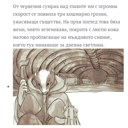
От червения сумрак над главите им с огромна
скорост се появиха три кошмарно грозни,
ужасяващи същества. На пръв поглед това бяха
жени, чиято зеленикава, покрита с люспи кожа
матово проблясваше на мъждивото сияние,
което тук минаваше за дневна светлина.