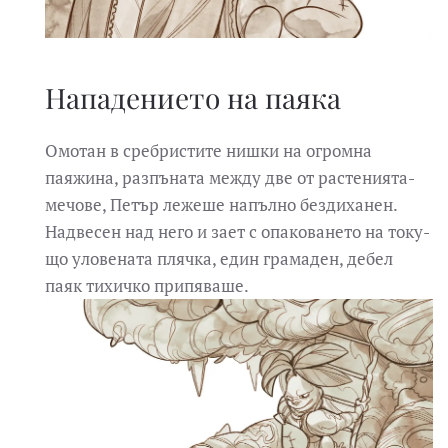
Нападението на паяка
Омотан в сребристите нишки на огромна
паяжина, разпъната между две от растенията-
мечове, Петър лежеше напълно бездиханен.
Надвесен над него и зает с опаковането на току-
що уловената плячка, един грамаден, дебел
паяк тихичко припяваше.