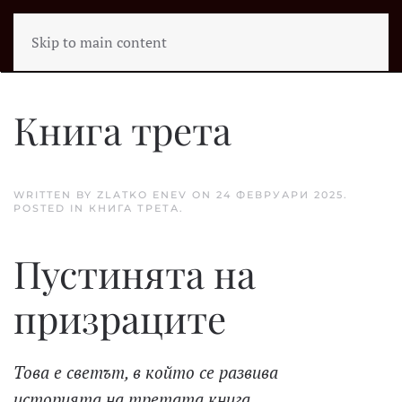
Skip to main content
Книга трета
WRITTEN BY ZLATKO ENEV ON
24 ФЕВРУАРИ 2025
.
POSTED IN
КНИГА ТРЕТА
.
Пустинята на
призраците
Това е светът, в който се развива
историята на третата книга.