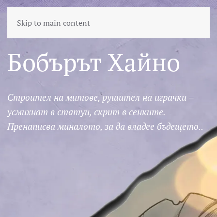
Skip to main content
Бобърът Хайно
Строител на митове, рушител на играчки –
усмихнат в статуи, скрит в сенките.
Пренаписва миналото, за да владее бъдещето..