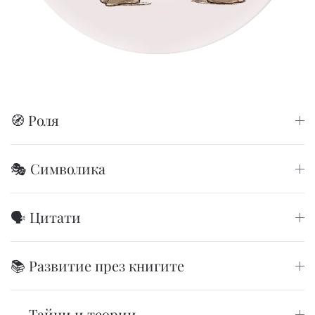
🧭 Роля
🎭 Символика
🗣️ Цитати
📚 Развитие през книгите
🕳️ Тайни и теории